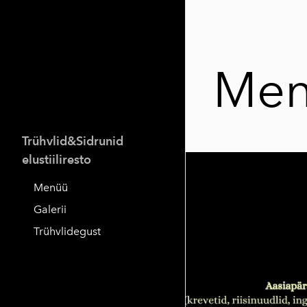
Me
Trühvlid&Sidrunid
elustiiliresto
Menüü
Galerii
Trühvlidegust