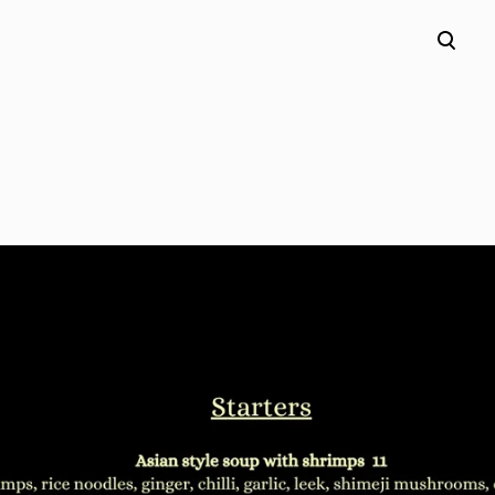
lisati ostukorvi.
Vaata ostukorvi